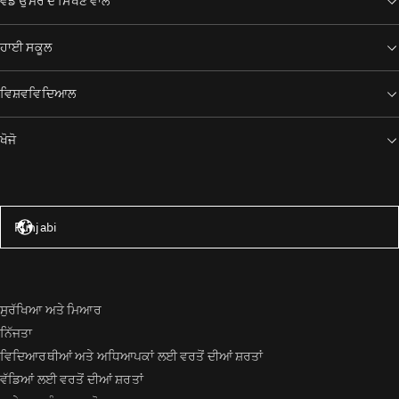
ਵੱਡੇ ਉਮਰ ਦੇ ਸਿੱਖਣ ਵਾਲੇ
ਹਾਈ ਸਕੂਲ
ਵਿਸ਼ਵਵਿਦਿਆਲ
ਖੋਜੋ
ਸੰਯੁਕਤ ਰਾਜ – ਅੰਗਰੇਜ਼ੀ
Punjabi
ਸੁਰੱਖਿਆ ਅਤੇ ਮਿਆਰ
ਨਿੱਜਤਾ
ਵਿਦਿਆਰਥੀਆਂ ਅਤੇ ਅਧਿਆਪਕਾਂ ਲਈ ਵਰਤੋਂ ਦੀਆਂ ਸ਼ਰਤਾਂ
ਵੱਡਿਆਂ ਲਈ ਵਰਤੋਂ ਦੀਆਂ ਸ਼ਰਤਾਂ