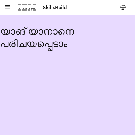
SkillsBuild
പ്രധാന ഉള്ളടക്കത്തിലേക്ക് പോകുക
യാങ് യാനാനെ
പരിചയപ്പെടാം