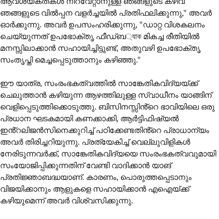
ആവശ്യകതകൾ നിറവേറ്റാനുള്ള ഞങ്ങളുടെ കഴിവ്
ഞങ്ങളുടെ വിൽപ്പന വളർച്ചയിൽ പ്രതിഫലിക്കുന്നു," അവർ
ഓർക്കുന്നു. അവർ ഉപസംഹരിക്കുന്നു, "ഡാറ്റ വിശകലനം
ചെയ്യുന്നത് ഉപഭോക്തൃ ഫീഡ്‌ബ্যাক മികച്ച രീതിയിൽ
മനസ്സിലാക്കാൻ സഹായിച്ചിട്ടുണ്ട്, അതുവഴി ഉപഭോക്തൃ
സംതൃപ്തി മെച്ചപ്പെടുത്താനും കഴിഞ്ഞു."
ഈ യാത്ര, സംരംഭകത്വത്തിൽ സാങ്കേതികവിദ്യയ്ക്ക്
ചെലുത്താൻ കഴിയുന്ന ആഴത്തിലുള്ള സ്വാധീനം യാങ്ങിന്
വെളിപ്പെടുത്തിക്കൊടുത്തു. ബിസിനസ്സിൻ്റെ ഭാവിയിലെ ഒരു
പ്രധാന ഘടകമായി കണക്കാക്കി, ആർട്ടിഫിഷ്യൽ
ഇൻ്റലിജൻസിനെക്കുറിച്ച് പഠിക്കേണ്ടതിൻ്റെ പ്രാധാന്യം
അവർ തിരിച്ചറിയുന്നു. പ്രത്യേകിച്ച് വെല്ലുവിളികൾ
നേരിടുന്നവർക്ക്, സാങ്കേതികവിദ്യയെ സംരംഭകത്വവുമായി
സംയോജിപ്പിക്കുന്നതിന് വേണ്ടി വാദിക്കാൻ യാങ്
പ്രതിജ്ഞാബദ്ധയാണ്. കാരണം, പൊരുത്തപ്പെടാനും
വിജയിക്കാനും ആളുകളെ സഹായിക്കാൻ എഐയ്ക്ക്
കഴിയുമെന്ന് അവർ വിശ്വസിക്കുന്നു.