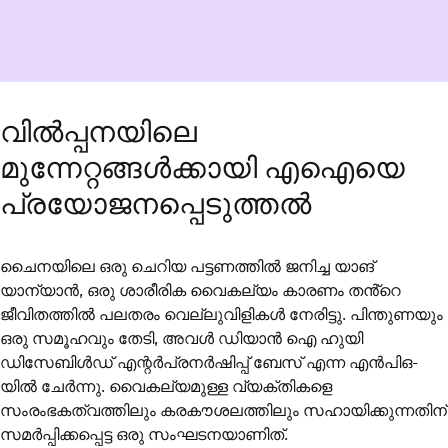
വിൽപ്പനയിലെ
മുന്നേറ്റങ്ങൾക്കായി എഐയെ
പ്രയോജനപ്പെടുത്തൽ
ചൈനയിലെ ഒരു ചെറിയ പട്ടണത്തിൽ ജനിച്ച യാങ്
യാന്യാൻ, ഒരു ശാരീരിക വൈകല്യം കാരണം തൻ്റെ
ജീവിതത്തിൽ പലതരം വെല്ലുവിളികൾ നേരിട്ടു. പിന്തുണയും
ഒരു സമൂഹവും തേടി, അവൾ ഡിയാൻ ഐ ഹുയി
ഡിസേബിൾഡ് എന്റർപ്രനർഷിപ്പ് ബേസ് എന്ന എൻ‌പി‌ഒ-
യിൽ ചേർന്നു. വൈകല്യമുള്ള വ്യക്തികളെ
സംരംഭകത്വത്തിലും കരകൗശലത്തിലും സഹായിക്കുന്നതിന്
സമർപ്പിക്കപ്പെട്ട ഒരു സംഘടനയാണിത്.