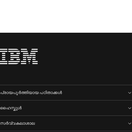
പ്രായപൂർത്തിയായ പഠിതാക്കൾ
ഹൈസ്കൂൾ
സർവ്വകലാശാല