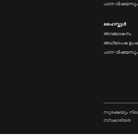
പഠന വിഷയസൂ
ഹൈസ്കൂൾ
അവലോകനം
അധ്യാപക ഉപ
പഠന വിഷയസൂ
സുരക്ഷയും നില
സ്വകാര്യത