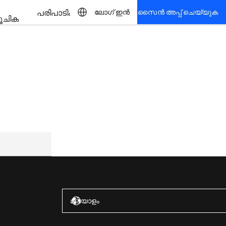
പരിപാടികൾ
ലോഗ് ഇൻ
സൈൻ അപ്പ് ചെയ്യുക
ൂചിക
അമേരിക്കൻ ഐക്യനാടുകൾ – ഇംഗ്ലീഷ്
മലയാളം