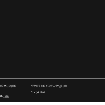
ക്കുമുള്ള
ഞങ്ങളെ ബന്ധപ്പെടുക
സുലഭത
കുള്ള