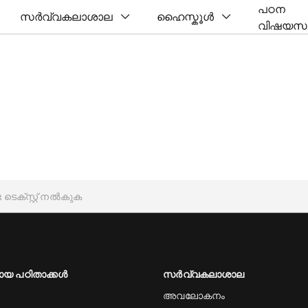
പഠന
സർവ്വകലാശാല
ഹൈസ്കൂൾ
വിഷയസ
ായ പഠിതാക്കൾ
സർവ്വകലാശാല
അവലോകനം