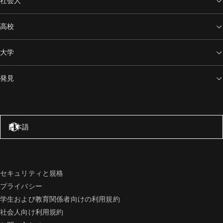
社会人
高校
大学
発見
アメリカ合衆国 – 英語
日本語
セキュリティと規格
プライバシー
学生および教育関係者向けの利用規約
社会人向け利用規約