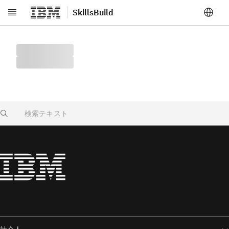
SkillsBuild
メインコンテンツへスキップ
Search