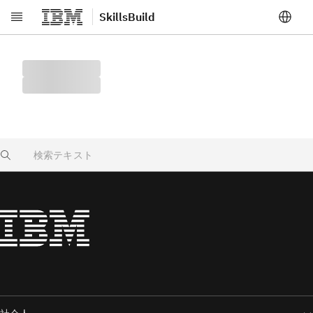
SkillsBuild
メインコンテンツへスキップ
Search