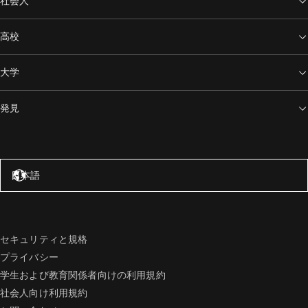
社会人
高校
大学
発見
アメリカ合衆国 – 英語
日本語
セキュリティと規格
プライバシー
学生および教育関係者向けの利用規約
社会人向け利用規約