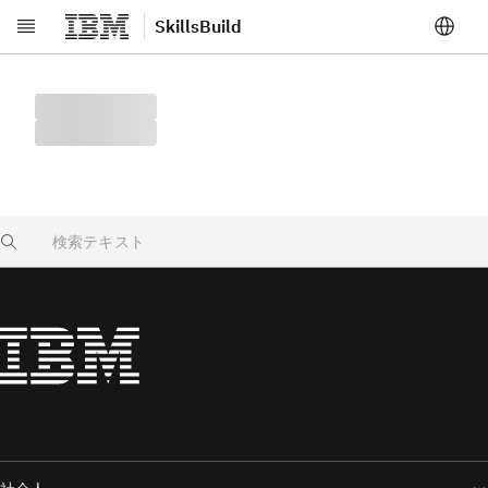
SkillsBuild
メインコンテンツへスキップ
Search