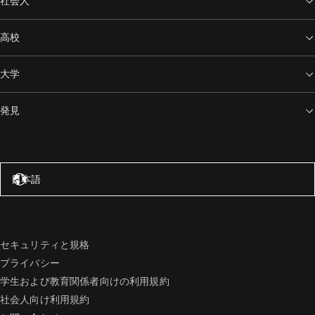
社会人
高校
大学
発見
アメリカ合衆国 – 英語
日本語
セキュリティと規格
プライバシー
学生および教育関係者向けの利用規約
社会人向け利用規約