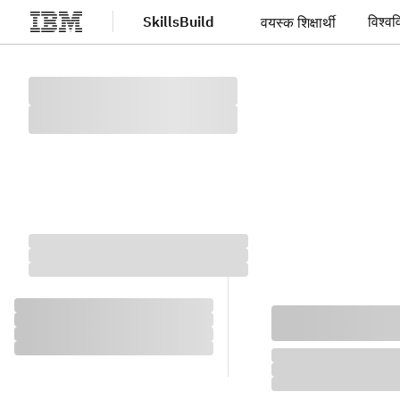
SkillsBuild
विश्वव
वयस्क शिक्षार्थी
मुख्य सामग्री पर जाएँ