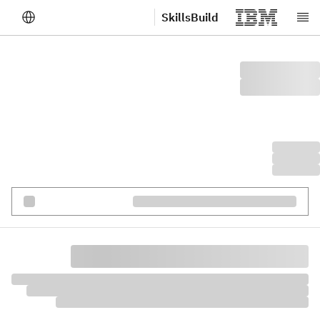
SkillsBuild
לג לתוכן הראשי