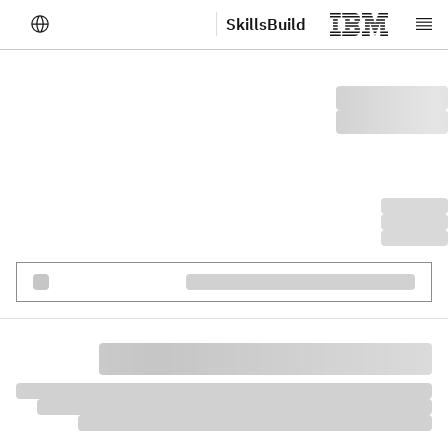
SkillsBuild
לג לתוכן הראשי