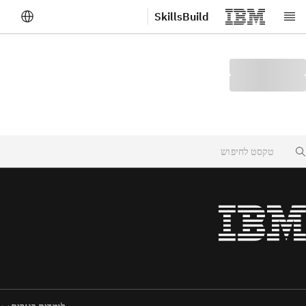
SkillsBuild
לג לתוכן הראשי
Searc