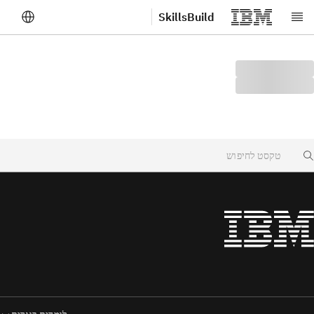
SkillsBuild
לג לתוכן הראשי
Searc