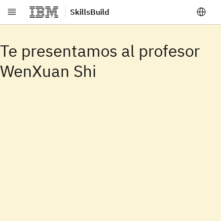
SkillsBuild
Ir al contenido principal
Te presentamos al profesor
WenXuan Shi