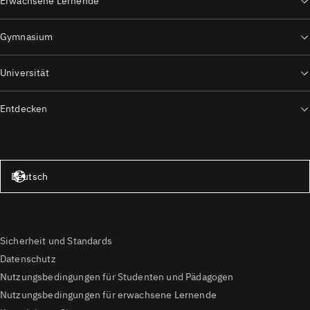
Erwachsene Lernende
Gymnasium
Universität
Entdecken
Vereinigte Staaten – Englisch
Deutsch
Sicherheit und Standards
Datenschutz
Nutzungsbedingungen für Studenten und Pädagogen
Nutzungsbedingungen für erwachsene Lernende