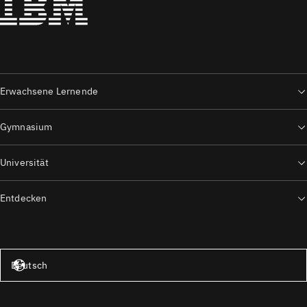
Erwachsene Lernende
Gymnasium
Universität
Entdecken
Vereinigte Staaten – Englisch
Deutsch