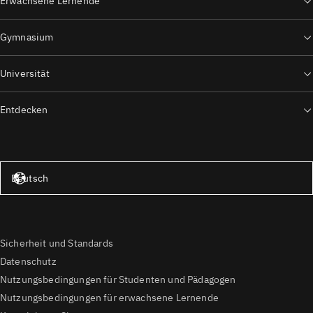
Erwachsene Lernende
Gymnasium
Universität
Entdecken
Vereinigte Staaten – Englisch
Deutsch
Sicherheit und Standards
Datenschutz
Nutzungsbedingungen für Studenten und Pädagogen
Nutzungsbedingungen für erwachsene Lernende