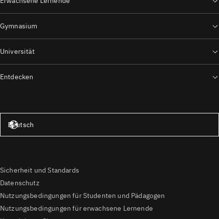
Erwachsene Lernende
Gymnasium
Universität
Entdecken
Vereinigte Staaten – Englisch
Deutsch
Sicherheit und Standards
Datenschutz
Nutzungsbedingungen für Studenten und Pädagogen
Nutzungsbedingungen für erwachsene Lernende