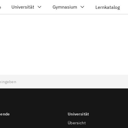
Universität
Gymnasium
e
Lernkatalog
nende
Universität
Übersicht