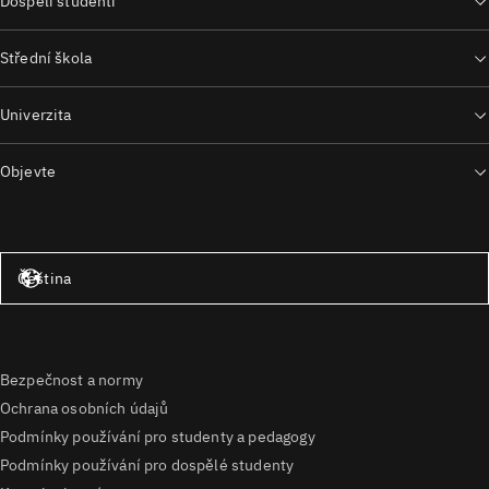
Dospělí studenti
Střední škola
Univerzita
Objevte
Spojené státy – angličtina
Čeština
Bezpečnost a normy
Ochrana osobních údajů
Podmínky používání pro studenty a pedagogy
Podmínky používání pro dospělé studenty