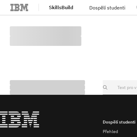
SkillsBuild
Dospělí studenti
Přejít na hlavní obsah
Search
Dospělí studenti
Přehled