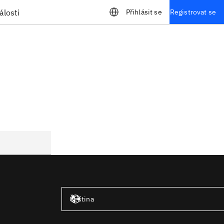
álosti
Přihlásit se
Registrovat se
Spojené státy – angličtina
Čeština