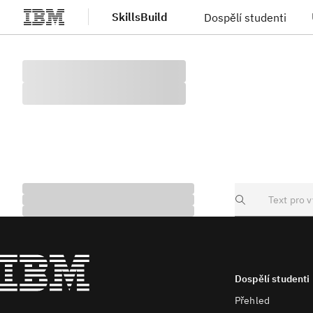
SkillsBuild
Dospělí studenti
Přejít na hlavní obsah
Search
Dospělí studenti
Přehled