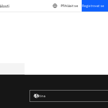
álosti
Přihlásit se
Registrovat se
Spojené státy – angličtina
Čeština