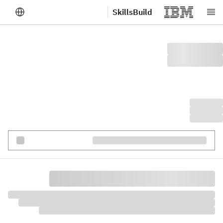
SkillsBuild
لانتقال إلى المحتوى الرئيسي