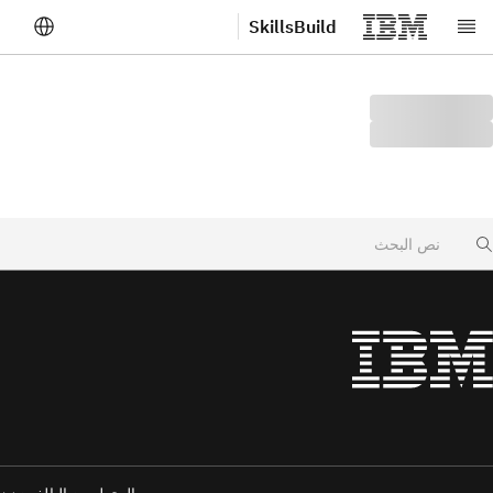
SkillsBuild
لانتقال إلى المحتوى الرئيسي
Searc