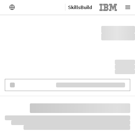
SkillsBuild
لانتقال إلى المحتوى الرئيسي