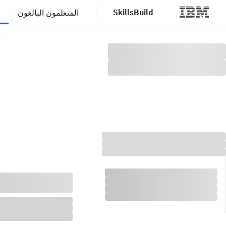
SkillsBuild
المتعلمون البالغون
لانتقال إلى المحتوى الرئيسي