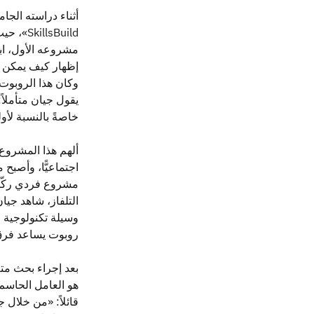
lsBuild
مشروعه الأول، ابتك
إظهار كيف يمكن لل
وكان هذا الروبوت 
يقول جيان متأملاً
خاصةً بالنسبة لأو
ألهم هذا المشروع 
اجتماعيًّا، وأصب
مشروع فردي ركّز ف
التلفاز، شاهد جي
وسيلة تكنولوجية م
روبوت يساعد فرق ا
بعد إجراء بحث متع
هو العامل الحاسم
قائلاً: «من خلال 