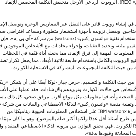
وهكذا وُلد «ريكس» (REX)، الروبوت الرباعي الأرجل منخفض التكلفة المخصص للإنقاذ
ل في إنشاء روبوت قادر على التنقل عبر التضاريس الوعرة وتوصيل الإم
حتاجين. وبفضل تزويده بأجهزة استشعار متطورة ومساعد افتراضي صم
جيان من الصفر باستخدام تقنية «واتسون إكس» (watsonx) من شركة «آي بي إم»، فإن
ييم بيئته، وتحديد العقبات، وإجراء محادثات مع الأشخاص الموجودين ف
لمعلومات المهمة إلى فرق الإنقاذ، مما يجعله أداة قيّمة في اللحظات
ع الروبوت بالكامل باستخدام طابعة ثلاثية الأبعاد، مما يجعل تكرار تصن
ة من حيث التكلفة للمجموعات المشاركة في الاستجابة للكوارث.
ة من حيث التكلفة والتصميم، حرص جيان-لوكا أيضًا على أن يتمكن «ر
أشخاص في حالات الكوارث وتزويدهم بالإرشادات. فقد عملوا على الأسئ
اض الصحية وأضافوا معلومات مثل موقع أقرب مرفق صحي، كل ذلك باس
 وتقنية منصة «واتسون إكس» للذكاء الاصطناعي والبيانات من شركة «
إم». ويقول: «إن قدرة IBM watsonx على استخلاص المعلومات الحيوية ديناميكيًا من
ن طرح أسئلة أقل عددًا ولكنها أكثر صلة بالموضوع، وهو ما كان مهمًا 
سياق استجابة REX للكوارث. فهي تحقق التوازن بين مرونة الذكاء الاصطناعي المتقدم و
 المحادثة وقيودها بدقة».