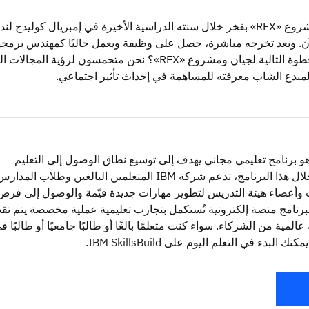
قدم جيان-لوكا مشروع «REX» بفخر خلال سنته الدراسية الأخيرة في إمبريال كوليدج لن
لآن. وبعد تخرجه مباشرة، حصل على وظيفة ويعمل حاليًا كمهندس برمج
رئيسي. ما هي الخطوة التالية لجيان ومشروع «REX»؟ نحن متحمسون لرؤية المجالات
لمبدع الشاب معرفته للمساهمة في إحداث تأثير اجتماعي.
IBM SkillsBui هو برنامج تعليمي مجاني يهدف إلى توسيع نطاق الوصول إلى التعليم
التكنولوجي. من خلال هذا البرنامج، تدعم شركة IBM المتعلمين البالغين وطلاب المدار
ات وأعضاء هيئة التدريس لتطوير مهارات جديدة قيّمة والوصول إلى فرص
برنامج منصة إلكترونية تُستكمل بتجارب تعليمية عملية مخصصة يتم تقد
المية من الشركاء. سواء كنت متعلمًا بالغًا أو طالبًا جامعيًا أو طالبًا ف
 البدء في التعلم اليوم على IBM SkillsBuild.