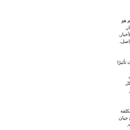
م هو
ر.
خبار.
واصل،
أثيرًا
كل
كلفة
 جيان
.