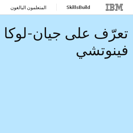
SkillsBuild
المتعلمون البالغون
لانتقال إلى المحتوى الرئيسي
تعرّف على جيان-لوكا
فينوتشي