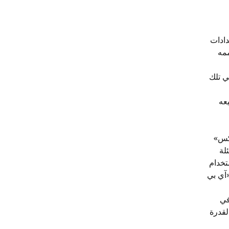
دادات
مه
ي تلك
يعه
يكس»
لة
تخدام
آي بي
في
القدرة