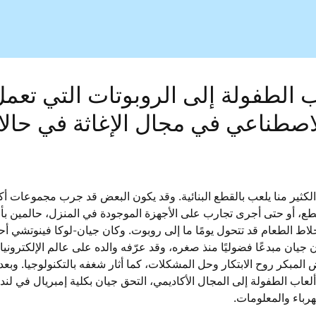
 الطفولة إلى الروبوتات التي تعم
الاصطناعي في مجال الإغاثة في حال
لكثير منا يلعب بالقطع البنائية. وقد يكون البعض قد جرب مجموعات أك
قطع، أو حتى أجرى تجارب على الأجهزة الموجودة في المنزل، حالمين بأ
خلاط الطعام قد تتحول يومًا ما إلى روبوت. وكان جيان-لوكا فينوتشي أح
ن جيان مبدعًا فضوليًا منذ صغره، وقد عرّفه والده على عالم الإلكترونيا
المبكر روح الابتكار وحل المشكلات، كما أثار شغفه بالتكنولوجيا. وبعد
لعاب الطفولة إلى المجال الأكاديمي، التحق جيان بكلية إمبريال في لند
باء والمعلومات.