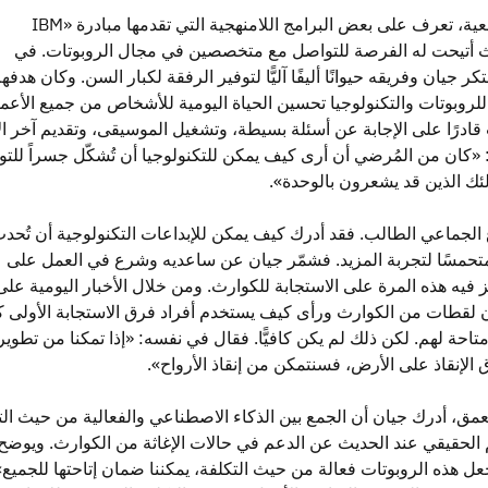
أثناء دراسته الجامعية، تعرف على بعض البرامج اللامنهجية التي تقدمها مبادرة «IBM
Skil»، حيث أتيحت له الفرصة للتواصل مع متخصصين في مجال الروبوتات. في
ر جيان وفريقه حيوانًا أليفًا آليًّا لتوفير الرفقة لكبار السن. وكان هدفه
روبوتات والتكنولوجيا تحسين الحياة اليومية للأشخاص من جميع الأعما
قادرًا على الإجابة عن أسئلة بسيطة، وتشغيل الموسيقى، وتقديم آخر الأ
: «كان من المُرضي أن أرى كيف يمكن للتكنولوجيا أن تُشكّل جسراً للت
لئك الذين قد يشعرون بالوحدة».
الجماعي الطالب. فقد أدرك كيف يمكن للإبداعات التكنولوجية أن تُحدث ت
ح متحمسًا لتجربة المزيد. فشمّر جيان عن ساعديه وشرع في العمل على
يه هذه المرة على الاستجابة للكوارث. ومن خلال الأخبار اليومية على
ان لقطات من الكوارث ورأى كيف يستخدم أفراد فرق الاستجابة الأولى 
تاحة لهم. لكن ذلك لم يكن كافيًّا. فقال في نفسه: «إذا تمكنا من تطوير
لإنقاذ على الأرض، فسنتمكن من إنقاذ الأرواح».
مق، أدرك جيان أن الجمع بين الذكاء الاصطناعي والفعالية من حيث الت
 الحقيقي عند الحديث عن الدعم في حالات الإغاثة من الكوارث. ويوضح
جعل هذه الروبوتات فعالة من حيث التكلفة، يمكننا ضمان إتاحتها للجميع»