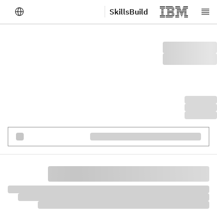
SkillsBuild
لانتقال إلى المحتوى الرئيسي