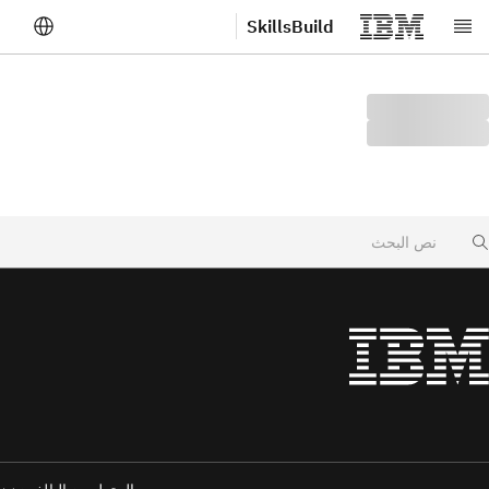
SkillsBuild
لانتقال إلى المحتوى الرئيسي
Searc