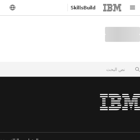
SkillsBuild
لانتقال إلى المحتوى الرئيسي
Searc