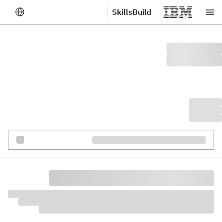
SkillsBuild
لانتقال إلى المحتوى الرئيسي