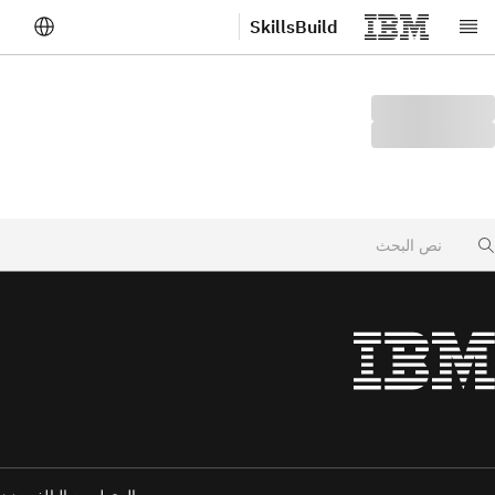
SkillsBuild
لانتقال إلى المحتوى الرئيسي
Searc