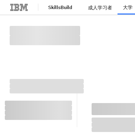
SkillsBuild
大学
成人学习者
跳转至主要内容