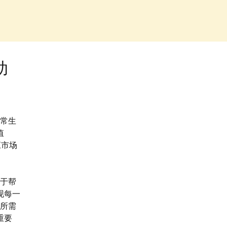
助
日常生
值
应市场
于帮
现每一
所需
重要