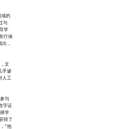
领域的
通过与
导学
医疗保
指出，
，文
几乎渗
对人工
参与
d数字证
择学
获得了
，”他