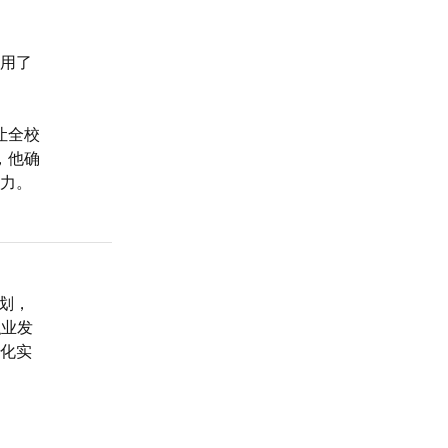
用了
让全校
，他确
力。
计划，
职业发
化实