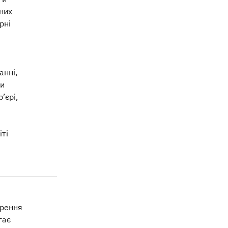
вних
рні
анні,
ши
’єрі,
іті
ирення
гає