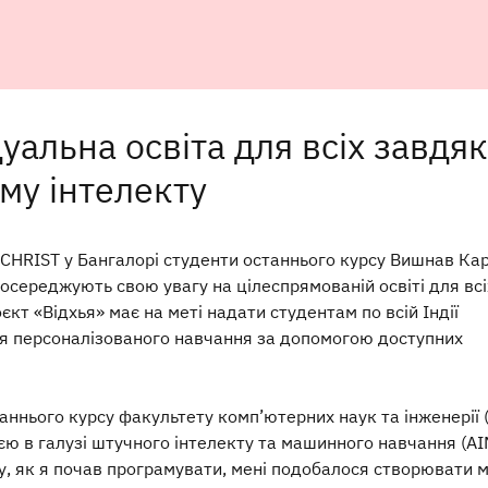
уальна освіта для всіх завдя
му інтелекту
 CHRIST у Бангалорі студенти останнього курсу Вишнав Кар
осереджують свою увагу на цілеспрямованій освіті для всі
роєкт «Відхья» має на меті надати студентам по всій Індії
я персоналізованого навчання за допомогою доступних
аннього курсу факультету комп’ютерних наук та інженерії 
ією в галузі штучного інтелекту та машинного навчання (AI
, як я почав програмувати, мені подобалося створювати мі