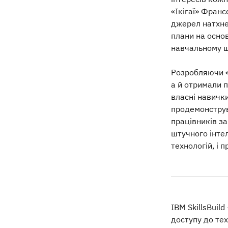
«Ікігаї» Франс
джерел натхне
плани на основ
навчальному ш
Розробляючи «
а й отримали 
власні навички
продемонструв
працівників з
штучного інтел
технологій, і 
IBM SkillsBui
доступу до тех