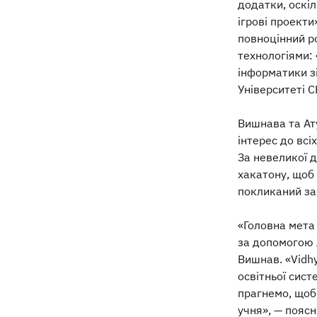
додатки, оскіл
ігрові проект
повноцінний р
технологіями: 
інформатики з
Університеті C
Вишнава та Ат
інтерес до всі
За невеликої д
хакатону, щоб 
покликаний заб
«Головна мета 
за допомогою 
Вишнав. «Vidh
освітньої сист
прагнемо, щоб 
учня», — пояс