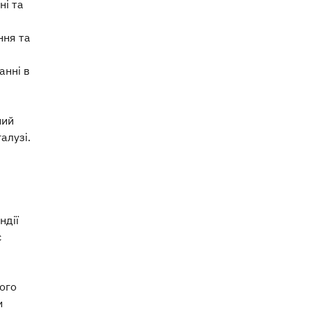
ні та
ння та
анні в
ний
алузі.
ндії
є
ого
и