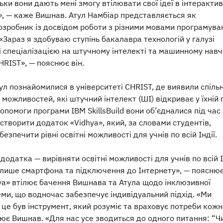
ьки вони дають мені змогу втілювати свої ідеї в інтерактив
и», — каже Вишнав. Атул Намбіар представляється як
озробник із досвідом роботи з різними мовами програмува
«Зараз я здобуваю ступінь бакалавра технологій у галузі
і спеціалізацією на штучному інтелекті та машинному навч
HRIST», — пояснює він.
ул познайомилися в університеті CHRIST, де виявили спіль
х можливостей, які штучний інтелект (ШІ) відкриває у їхній г
опомоги програми IBM SkillsBuild вони об’єдналися під час
створити додаток «Vidhya», який, за словами студентів,
езпечити рівні освітні можливості для учнів по всій Індії.
додатка — вирівняти освітні можливості для учнів по всій І
лише смартфона та підключення до Інтернету», — поясню
ya» втілює бачення Вишнава та Атула щодо інклюзивної
еми, що водночас забезпечує індивідуальний підхід. «Ми
це був інструмент, який розуміє та враховує потреби кожн
нює Вишнав. «Для нас усе зводиться до одного питання: “Ч