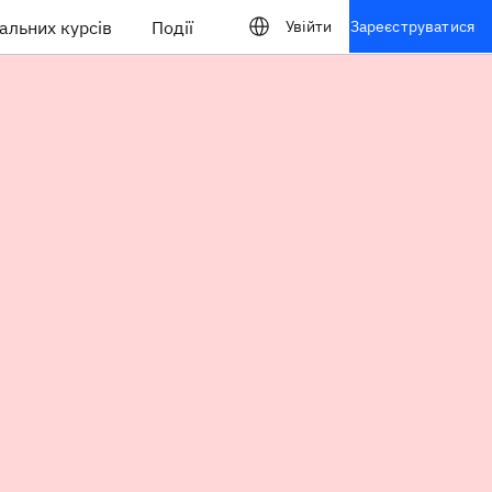
альних курсів
Події
Увійти
Зареєструватися