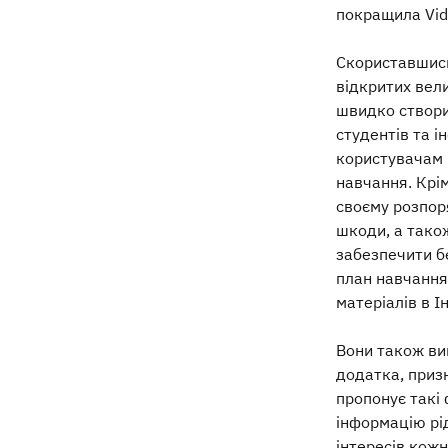
покращила Vid
Скориставшись
відкритих вел
швидко створи
студентів та і
користувачам ґ
навчання. Крі
своєму розпор
шкоди, а також
забезпечити б
план навчання
матеріалів в 
Вони також ви
додатка, призн
пропонує такі 
інформацію рі
інтересів кож