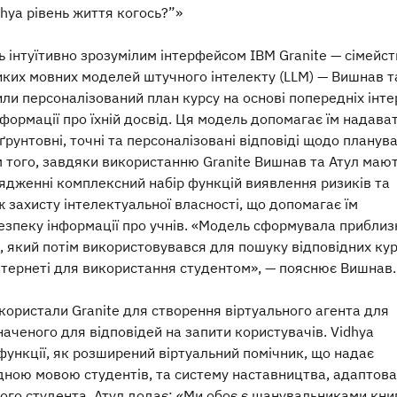
hya рівень життя когось?”»
 інтуїтивно зрозумілим інтерфейсом IBM Granite — сімейст
иких мовних моделей штучного інтелекту (LLM) — Вишнав т
ли персоналізований план курсу на основі попередніх інте
нформації про їхній досвід. Ця модель допомагає їм надава
рунтовні, точні та персоналізовані відповіді щодо планув
м того, завдяки використанню Granite Вишнав та Атул мают
ядженні комплексний набір функцій виявлення ризиків та
 захисту інтелектуальної власності, що допомагає їм
езпеку інформації про учнів. «Модель сформувала приблиз
, який потім використовувався для пошуку відповідних кур
Інтернеті для використання студентом», — пояснює Вишнав.
користали Granite для створення віртуального агента для
аченого для відповідей на запити користувачів. Vidhya
функції, як розширений віртуальний помічник, що надає
дною мовою студентів, та систему наставництва, адаптова
ного студента. Атул додає: «Ми обоє є шанувальниками кни