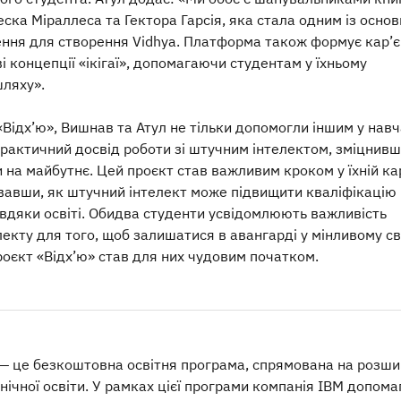
еска Міраллеса та Гектора Гарсія, яка стала одним із осно
ння для створення Vidhya. Платформа також формує кар’є
і концепції «ікігаї», допомагаючи студентам у їхньому
ляху».
Відх’ю», Вишнав та Атул не тільки допомогли іншим у навч
практичний досвід роботи зі штучним інтелектом, зміцнив
 на майбутнє. Цей проєкт став важливим кроком у їхній кар
авши, як штучний інтелект може підвищити кваліфікацію
авдяки освіті. Обидва студенти усвідомлюють важливість
екту для того, щоб залишатися в авангарді у мінливому св
проєкт «Відх’ю» став для них чудовим початком.
ld — це безкоштовна освітня програма, спрямована на розш
нічної освіти. У рамках цієї програми компанія IBM допома