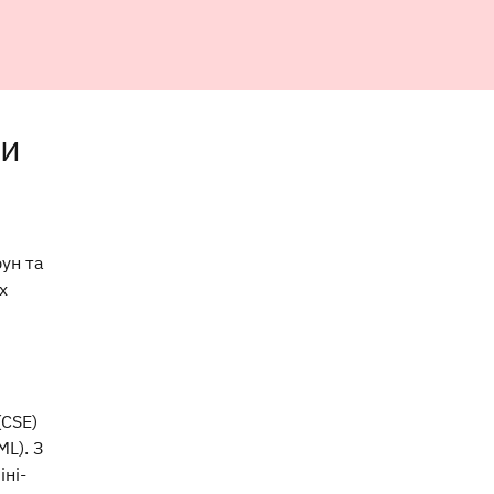
ки
ун та
х
(CSE)
ML). З
ні-