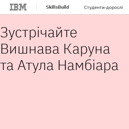
SkillsBuild
Студенти-дорослі
Перейти до основного вмісту
Зустрічайте
Вишнава Каруна
та Атула Намбіара