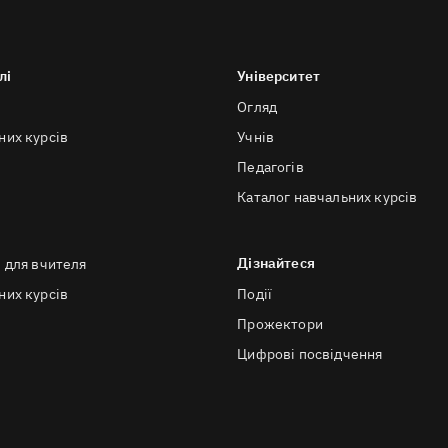
лі
Університет
Огляд
них курсів
Учнів
Педагогів
Каталог навчальних курсів
Дізнайтеся
в для вчителя
них курсів
Події
Прожектори
Цифрові посвідчення