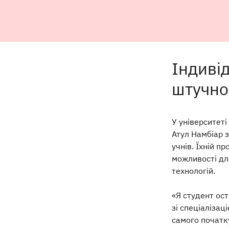
Індивід
штучно
У університеті
Атул Намбіар з
учнів. Їхній п
можливості дл
технологій.
«Я студент ост
зі спеціалізац
самого початку