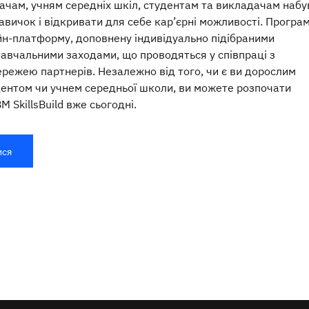
ачам, учням середніх шкіл, студентам та викладачам набу
авичок і відкривати для себе кар’єрні можливості. Програ
н-платформу, доповнену індивідуально підібраними
авчальними заходами, що проводяться у співпраці з
режею партнерів. Незалежно від того, чи є ви дорослим
дентом чи учнем середньої школи, ви можете розпочати
M SkillsBuild вже сьогодні.
ися