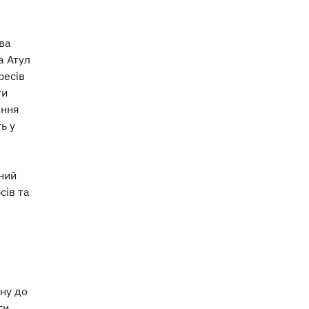
ва
а Атул
ресів
ти
ання
ь у
ний
сів та
ну до
ги