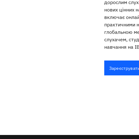
дорослим слух
нових цінних н
включає онлай
практичними н
глобальною ме
слухачем, сту
навчання на IB
Зареєструват