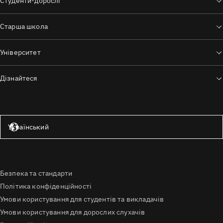
Студенти-дорослі
Старша школа
Університет
Дізнайтеся
Сполучені Штати — англійська мова
Український
Безпека та стандарти
Політика конфіденційності
Умови користування для студентів та викладачів
Умови користування для дорослих слухачів