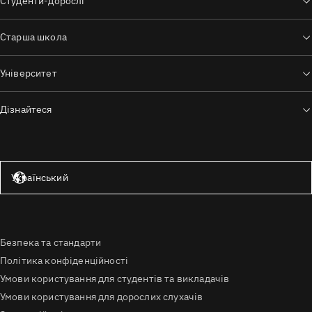
Студенти-дорослі
Старша школа
Університет
Дізнайтеся
Сполучені Штати — англійська мова
Український
Безпека та стандарти
Політика конфіденційності
Умови користування для студентів та викладачів
Умови користування для дорослих слухачів