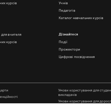
них курсів
Учнів
Педагогів
Каталог навчальних курсів
Дізнайтеся
в для вчителя
них курсів
Події
Прожектори
Цифрові посвідчення
дарти
Умови користування для студен
викладачів
енційності
Умови користування для доросл