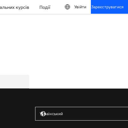
альних курсів
Події
Увійти
Зареєструватися
Сполучені Штати — англійська мова
Український