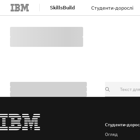
SkillsBuild
Студенти-дорослі
Перейти до основного вмісту
Search
Студенти-дорос
Огляд