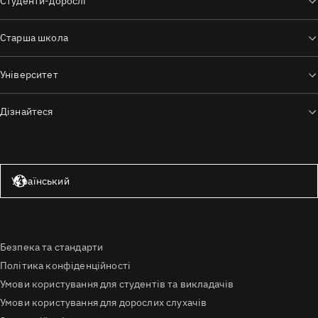
Студенти-дорослі
Старша школа
Університет
Дізнайтеся
Сполучені Штати — англійська мова
Український
Безпека та стандарти
Політика конфіденційності
Умови користування для студентів та викладачів
Умови користування для дорослих слухачів