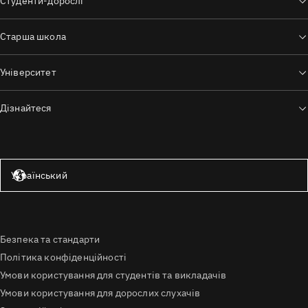
Студенти-дорослі
Старша школа
Університет
Дізнайтеся
Сполучені Штати — англійська мова
Український
Безпека та стандарти
Політика конфіденційності
Умови користування для студентів та викладачів
Умови користування для дорослих слухачів