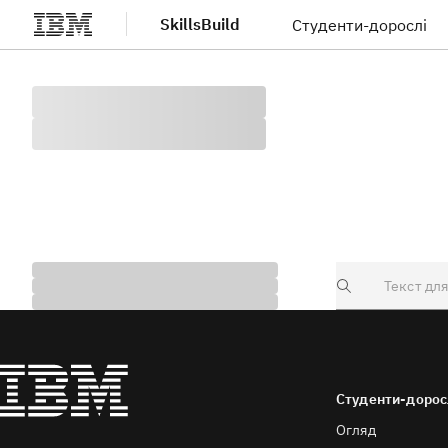
SkillsBuild
Студенти-дорослі
Перейти до основного вмісту
Search
Студенти-дорос
Огляд