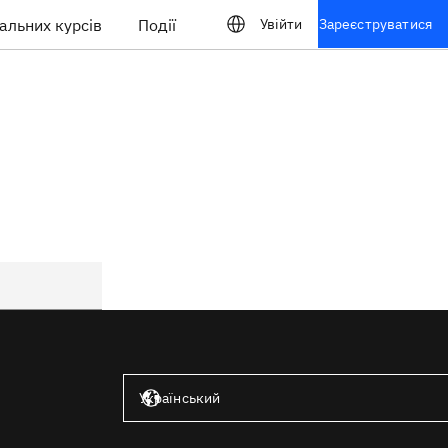
альних курсів
Події
Увійти
Зареєструватися
Сполучені Штати — англійська мова
Український