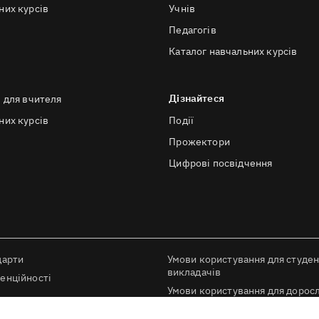
них курсів
Учнів
Педагогів
Каталог навчальних курсів
Дізнайтеся
в для вчителя
них курсів
Події
Прожектори
Цифрові посвідчення
дарти
Умови користування для студен
викладачів
енційності
Умови користування для доросл