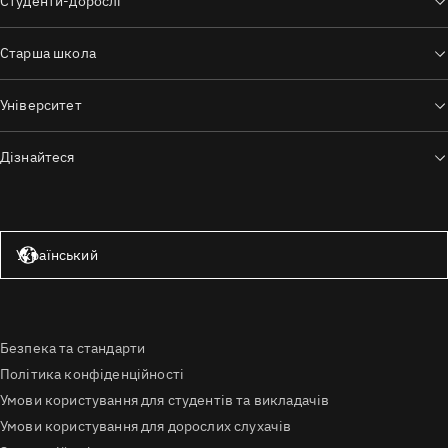
Студенти-дорослі
Старша школа
Університет
Дізнайтеся
Сполучені Штати — англійська мова
Український
Безпека та стандарти
Політика конфіденційності
Умови користування для студентів та викладачів
Умови користування для дорослих слухачів