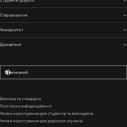
Студенти-дорослі
Старша школа
Університет
Дізнайтеся
Сполучені Штати — англійська мова
Український
Безпека та стандарти
Політика конфіденційності
Умови користування для студентів та викладачів
Умови користування для дорослих слухачів