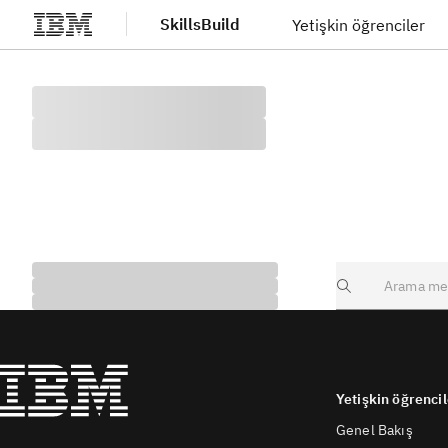
SkillsBuild
Yetişkin öğrenciler
Ana içeriğe atla
Search
Yetişkin öğrencil
Genel Bakış