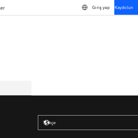
ler
Giriş yap
Kaydolun
Amerika Birleşik Devletleri – İngilizce
Türkçe