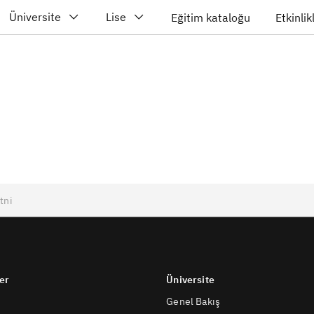
Üniversite
Lise
Eğitim kataloğu
Etkinlik
er
Üniversite
Genel Bakış