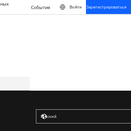
бных
События
Войти
Зарегистрироваться
Соединённые Штаты — английский язык
Русский