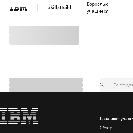
Взрослые
SkillsBuild
Перейти к основному содержанию
учащиеся
Search
Взрослые учащ
Обзор