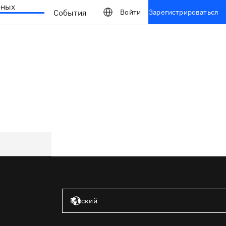
бных
События
Войти
Зарегистрироваться
Соединённые Штаты — английский язык
Русский