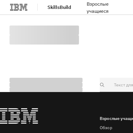
Взрослые
SkillsBuild
Перейти к основному содержанию
учащиеся
Search
Взрослые учащ
Обзор