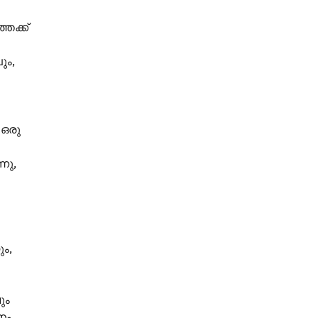
േക്ക്
ും,
 ഒരു
നു,
ം,
ും
നം