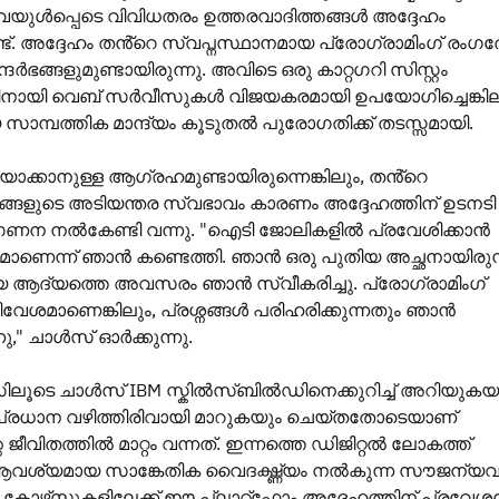
വയുൾപ്പെടെ വിവിധതരം ഉത്തരവാദിത്തങ്ങൾ അദ്ദേഹം
ുണ്ട്. അദ്ദേഹം തൻ്റെ സ്വപ്നസ്ഥാനമായ പ്രോഗ്രാമിംഗ് രംഗത്ത
ദർഭങ്ങളുമുണ്ടായിരുന്നു. അവിടെ ഒരു കാറ്റഗറി സിസ്റ്റം
്നതിനായി വെബ് സർവീസുകൾ വിജയകരമായി ഉപയോഗിച്ചെങ്കില
 സാമ്പത്തിക മാന്ദ്യം കൂടുതൽ പുരോഗതിക്ക് തടസ്സമായി.
യാക്കാനുള്ള ആഗ്രഹമുണ്ടായിരുന്നെങ്കിലും, തൻ്റെ
ങ്ങളുടെ അടിയന്തര സ്വഭാവം കാരണം അദ്ദേഹത്തിന് ഉടനടി
ൻഗണന നൽകേണ്ടി വന്നു. "ഐടി ജോലികളിൽ പ്രവേശിക്കാൻ
മാണെന്ന് ഞാൻ കണ്ടെത്തി. ഞാൻ ഒരു പുതിയ അച്ഛനായിരുന്
ദ്യത്തെ അവസരം ഞാൻ സ്വീകരിച്ചു. പ്രോഗ്രാമിംഗ്
േശമാണെങ്കിലും, പ്രശ്നങ്ങൾ പരിഹരിക്കുന്നതും ഞാൻ
ു," ചാൾസ് ഓർക്കുന്നു.
ലൂടെ ചാൾസ് IBM സ്കിൽസ്ബിൽഡിനെക്കുറിച്ച് അറിയുകയു
രധാന വഴിത്തിരിവായി മാറുകയും ചെയ്തതോടെയാണ്
െ ജീവിതത്തിൽ മാറ്റം വന്നത്. ഇന്നത്തെ ഡിജിറ്റൽ ലോകത്ത്
 ആവശ്യമായ സാങ്കേതിക വൈദഗ്ദ്ധ്യം നൽകുന്ന സൗജന്യവ
ോഴ്‌സുകളിലേക്ക് ഈ പ്ലാറ്റ്ഫോം അദ്ദേഹത്തിന് പ്രവേശ