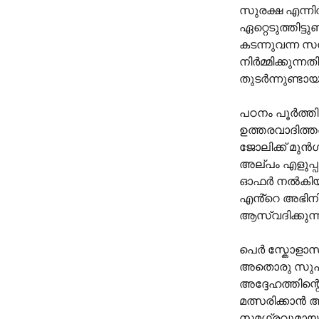
സുരക്ഷ എന്നി
ഏറ്റെടുത്തിട്ട
കടന്നുവന്ന സന്
നിർമ്മിക്കുന
തുടർന്നുണ്ടായ
പഠനം പൂർത്തി
ഉത്തരവാദിത്ത
ജോലിക്ക് മു
അല്പം എളുപ്പ
ഓഫർ നൽകിയ ആ
എൻ്റെ അഭിനിവ
ആസ്വദിക്കുന്ന
പെർ സ്കോളാസി
അതൊരു സുപ്
അദ്ദേഹത്തിന്റ
മത്സരിക്കാൻ
സമഗ്രവുമായ ക