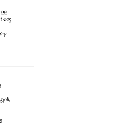
ള്ള
ന്റെ
യും
ള
കൂൾ,
ി