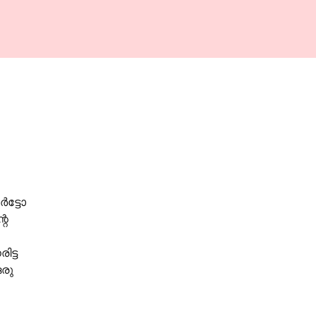
ർട്ടോ
റെ
ിട്ട
ഒരു