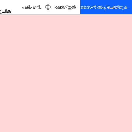
പരിപാടികൾ
ലോഗ് ഇൻ
സൈൻ അപ്പ് ചെയ്യുക
ൂചിക