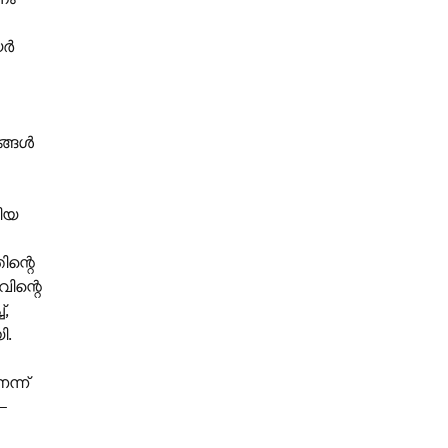
യർ
ങ്ങൾ
ിയ
ിന്റെ
ിന്റെ
്,
ി.
ന്ന്
—