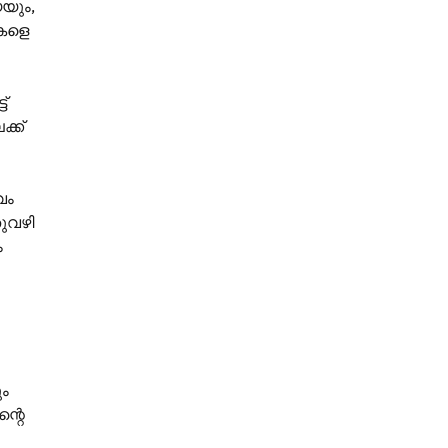
യും,
കളെ
്
്ക്
വം
ുവഴി
ം
ും
്റെ