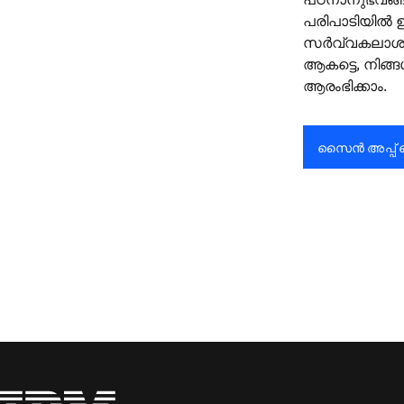
പരിപാടിയിൽ ഉൾ
സർവ്വകലാശാല
ആകട്ടെ, നിങ
ആരംഭിക്കാം.
സൈൻ അപ്പ് 