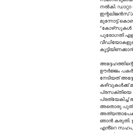
നൽകി. ഡാറ്റ
ഇന്റലിജൻസ് (A
മുന്നോട്ട് 
"കോഴ്‌സുകൾ ഘട
പുരോഗതി എളുപ
വീഡിയോകളുടെ
കൂട്ടിയിണക്കാ
അദ്ദേഹത്തിന്
ഊർജ്ജം പകർന്
നേടിയത് അദ്ദേ
കഴിവുകൾക്ക് 
പ്രസക്തിയെ ച
പ്രത്യേകിച്ച് 
അതൊരു പുതി
അത്യന്താപേക്ഷ
ഞാൻ കരുതി. 
എൻ്റെ സഹപ്ര