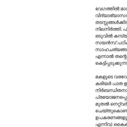
വേഗത്തിൽ മാറ
വിദ്യാഭ്യാസത
തടസ്സങ്ങൾക്ക
നിലനിർത്തി. 
ഒടുവിൽ കമ്പ
സയൻസ് പഠിക്ക
സാഹചര്യങ്ങൾ 
എന്നാൽ തന്റെ
കെട്ടിപ്പടുക്കു
മകളുടെ വരവോ
കരിയർ പാത ഇ
നിർബന്ധിതന
പ്രയോജനപ്പെട
മുതൽ നെറ്റ്‌
ചെയ്തുകൊണ്ട്
ഉപകരണങ്ങളും 
എന്നിവ) കൈകാ