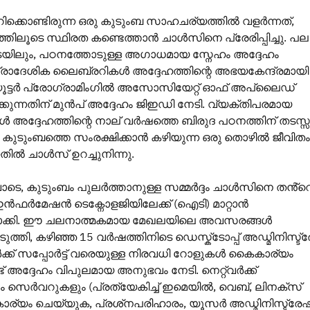
ിക്കൊണ്ടിരുന്ന ഒരു കുടുംബ സാഹചര്യത്തിൽ വളർന്നത്,
്തിലൂടെ സ്ഥിരത കണ്ടെത്താൻ ചാൾസിനെ പ്രേരിപ്പിച്ചു. പല
ിടയിലും, പഠനത്തോടുള്ള അഗാധമായ സ്നേഹം അദ്ദേഹം
പ്രാദേശിക ലൈബ്രറികൾ അദ്ദേഹത്തിന്റെ അഭയകേന്ദ്രമായി 
്യൂട്ടർ പ്രോഗ്രാമിംഗിൽ അസോസിയേറ്റ് ഓഫ് അപ്ലൈഡ്
ുന്നതിന് മുൻപ് അദ്ദേഹം ജിഇഡി നേടി. വ്യക്തിപരമായ
അദ്ദേഹത്തിന്റെ നാല് വർഷത്തെ ബിരുദ പഠനത്തിന് തടസ്സ
 കുടുംബത്തെ സംരക്ഷിക്കാൻ കഴിയുന്ന ഒരു തൊഴിൽ ജീവിതം
ന്നതിൽ ചാൾസ് ഉറച്ചുനിന്നു.
ടെ, കുടുംബം പുലർത്താനുള്ള സമ്മർദ്ദം ചാൾസിനെ തൻ്റ
ൻഫർമേഷൻ ടെക്നോളജിയിലേക്ക് (ഐടി) മാറ്റാൻ
ാക്കി. ഈ ചലനാത്മകമായ മേഖലയിലെ അവസരങ്ങൾ
ുത്തി, കഴിഞ്ഞ 15 വർഷത്തിനിടെ ഡെസ്ക്ടോപ്പ് അഡ്മിനിസ്ട
വർക്ക് സപ്പോർട്ട് വരെയുള്ള നിരവധി റോളുകൾ കൈകാര്യം
 അദ്ദേഹം വിപുലമായ അനുഭവം നേടി. നെറ്റ്‌വർക്ക്
സെർവറുകളും (പ്രത്യേകിച്ച് ഇമെയിൽ, വെബ്, ലിനക്സ്
ര്യം ചെയ്യുക, പ്രശ്‌നപരിഹാരം, യൂസർ അഡ്മിനിസ്ട്രേ