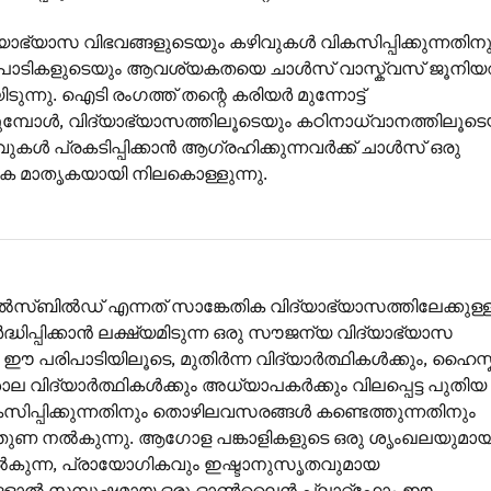
യാഭ്യാസ വിഭവങ്ങളുടെയും കഴിവുകൾ വികസിപ്പിക്കുന്നതിനു
പാടികളുടെയും ആവശ്യകതയെ ചാൾസ് വാസ്ക്വസ് ജൂനിയറി
ന്നു. ഐടി രംഗത്ത് തന്റെ കരിയർ മുന്നോട്ട്
്പോൾ, വിദ്യാഭ്യാസത്തിലൂടെയും കഠിനാധ്വാനത്തിലൂടെ
ുകൾ പ്രകടിപ്പിക്കാൻ ആഗ്രഹിക്കുന്നവർക്ക് ചാൾസ് ഒരു
ക മാതൃകയായി നിലകൊള്ളുന്നു.
സ്ബിൽഡ് എന്നത് സാങ്കേതിക വിദ്യാഭ്യാസത്തിലേക്കുള്
ധിപ്പിക്കാൻ ലക്ഷ്യമിടുന്ന ഒരു സൗജന്യ വിദ്യാഭ്യാസ
 ഈ പരിപാടിയിലൂടെ, മുതിർന്ന വിദ്യാർത്ഥികൾക്കും, ഹൈസ്
വിദ്യാർത്ഥികൾക്കും അധ്യാപകർക്കും വിലപ്പെട്ട പുതിയ
ിപ്പിക്കുന്നതിനും തൊഴിലവസരങ്ങൾ കണ്ടെത്തുന്നതിനും
ുണ നൽകുന്നു. ആഗോള പങ്കാളികളുടെ ഒരു ശൃംഖലയുമായ
ൽകുന്ന, പ്രായോഗികവും ഇഷ്ടാനുസൃതവുമായ
ളാൽ സമ്പുഷ്ടമായ ഒരു ഓൺലൈൻ പ്ലാറ്റ്‌ഫോം ഈ