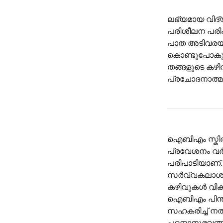
ലഭ്യമായ വിദ്
പരിശീലന പരി
പാത അടിവരയിടു
കൊണ്ടുപോകുമ
തങ്ങളുടെ കഴിവ
പ്രചോദനാത്മ
ഐബിഎം സ്കിൽ
പ്രവേശനം വർദ്
പരിപാടിയാണ്.
സർവ്വകലാശാല 
കഴിവുകൾ വികസ
ഐബിഎം പിന്ത
സഹകരിച്ച് ന
പഠനാനുഭവങ്ങ