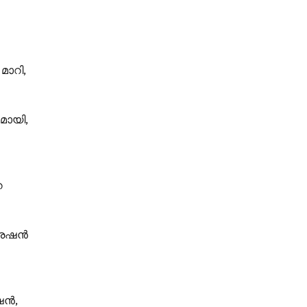
മാറി,
മായി,
െ
്രേഷൻ
ഷൻ,