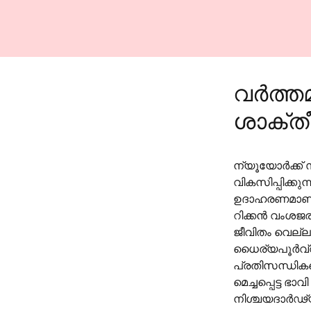
വർത്ത
ശാക്തീ
ന്യൂയോർക്ക് 
വികസിപ്പിക്ക
ഉദാഹരണമാണ് ച
റിക്കൻ വംശജ
ജീവിതം വെല്
ധൈര്യപൂർവ്വം 
പ്രതിസന്ധികളെക
മെച്ചപ്പെട്ട ഭ
നിശ്ചയദാർഢ്യ