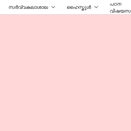
പഠന
സർവ്വകലാശാല
ഹൈസ്കൂൾ
വിഷയസ