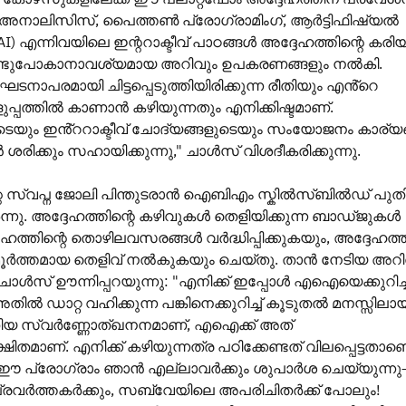
ാ അനാലിസിസ്, പൈത്തൺ പ്രോഗ്രാമിംഗ്, ആർട്ടിഫിഷ്യൽ
I) എന്നിവയിലെ ഇന്ററാക്ടീവ് പാഠങ്ങൾ അദ്ദേഹത്തിന്റെ കരി
കൊണ്ടുപോകാനാവശ്യമായ അറിവും ഉപകരണങ്ങളും നൽകി.
നാപരമായി ചിട്ടപ്പെടുത്തിയിരിക്കുന്ന രീതിയും എൻ്റെ
്പത്തിൽ കാണാൻ കഴിയുന്നതും എനിക്കിഷ്ടമാണ്.
യും ഇൻ്ററാക്ടീവ് ചോദ്യങ്ങളുടെയും സംയോജനം കാര്യ
ൻ ശരിക്കും സഹായിക്കുന്നു," ചാൾസ് വിശദീകരിക്കുന്നു.
റെ സ്വപ്ന ജോലി പിന്തുടരാൻ ഐബിഎം സ്കിൽസ്ബിൽഡ് പുത
നു. അദ്ദേഹത്തിന്റെ കഴിവുകൾ തെളിയിക്കുന്ന ബാഡ്ജുകൾ
ഹത്തിന്റെ തൊഴിലവസരങ്ങൾ വർദ്ധിപ്പിക്കുകയും, അദ്ദേഹത്ത
മൂർത്തമായ തെളിവ് നൽകുകയും ചെയ്തു. താൻ നേടിയ അറിവ
ാൾസ് ഊന്നിപ്പറയുന്നു: "എനിക്ക് ഇപ്പോൾ എഐയെക്കുറിച്ച
അതിൽ ഡാറ്റ വഹിക്കുന്ന പങ്കിനെക്കുറിച്ച് കൂടുതൽ മനസ്സിലായ
യ സ്വർണ്ണോത്ഖനനമാണ്, എഐക്ക് അത്
ിതമാണ്. എനിക്ക് കഴിയുന്നത്ര പഠിക്കേണ്ടത് വിലപ്പെട്ടതാണെ
ഈ പ്രോഗ്രാം ഞാൻ എല്ലാവർക്കും ശുപാർശ ചെയ്യുന്നു
വർത്തകർക്കും, സബ്‌വേയിലെ അപരിചിതർക്ക് പോലും!