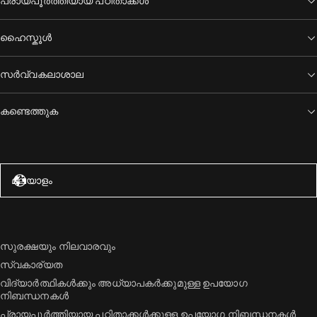
പ്രായപൂർത്തിയായ പഠിതാക്കൾ
ഹൈസ്കൂൾ
സർവ്വകലാശാല
കണ്ടെത്തുക
അമേരിക്കൻ ഐക്യനാടുകൾ – ഇംഗ്ലീഷ്
മലയാളം
സുരക്ഷയും നിലവാരവും
സ്വകാര്യത
വിദ്യാർത്ഥികൾക്കും അധ്യാപകർക്കുമുള്ള ഉപയോഗ
നിബന്ധനകൾ
പ്രായപൂർത്തിയായ പഠിതാക്കൾക്കുള്ള ഉപയോഗ നിബന്ധനകൾ