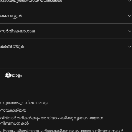
പ്രായപൂർത്തിയായ പഠിതാക്കൾ
ഹൈസ്കൂൾ
സർവ്വകലാശാല
കണ്ടെത്തുക
അമേരിക്കൻ ഐക്യനാടുകൾ – ഇംഗ്ലീഷ്
മലയാളം
സുരക്ഷയും നിലവാരവും
സ്വകാര്യത
വിദ്യാർത്ഥികൾക്കും അധ്യാപകർക്കുമുള്ള ഉപയോഗ
നിബന്ധനകൾ
പ്രായപൂർത്തിയായ പഠിതാക്കൾക്കുള്ള ഉപയോഗ നിബന്ധനകൾ