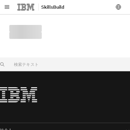
SkillsBuild
メインコンテンツへスキップ
Search