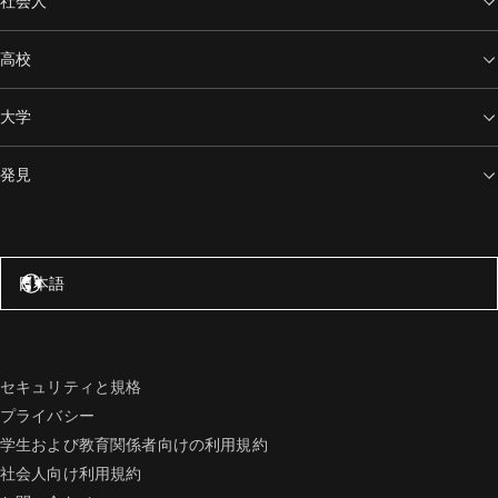
社会人
高校
大学
発見
アメリカ合衆国 – 英語
日本語
セキュリティと規格
プライバシー
学生および教育関係者向けの利用規約
社会人向け利用規約