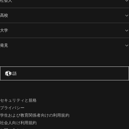
社会人
高校
大学
発見
アメリカ合衆国 – 英語
日本語
セキュリティと規格
プライバシー
学生および教育関係者向けの利用規約
社会人向け利用規約