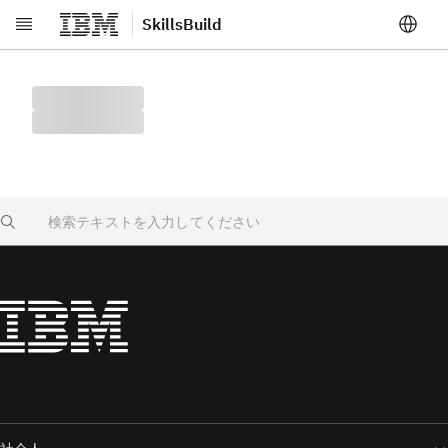
SkillsBuild
メインコンテンツへスキップ
Search