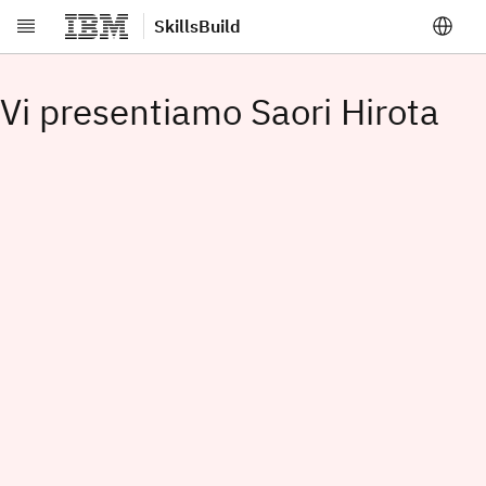
SkillsBuild
Vai al contenuto principale
Vi presentiamo Saori Hirota