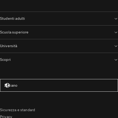
Studenti adulti
Scuola superiore
Università
Scopri
Stati Uniti – Inglese
Italiano
Sicurezza e standard
Privacy